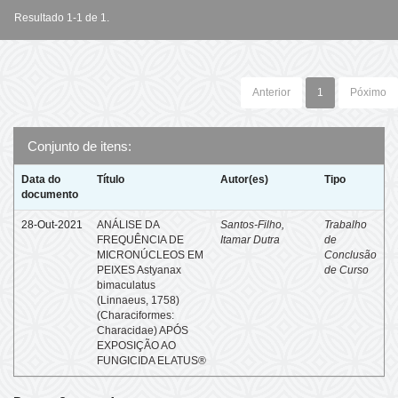
Resultado 1-1 de 1.
Anterior
1
Póximo
Conjunto de itens:
Data do
Título
Autor(es)
Tipo
documento
28-Out-2021
ANÁLISE DA
Santos-Filho,
Trabalho
FREQUÊNCIA DE
Itamar Dutra
de
MICRONÚCLEOS EM
Conclusão
PEIXES Astyanax
de Curso
bimaculatus
(Linnaeus, 1758)
(Characiformes:
Characidae) APÓS
EXPOSIÇÃO AO
FUNGICIDA ELATUS®