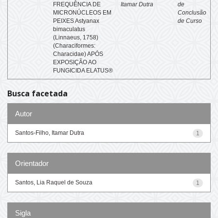
FREQUÊNCIA DE
Itamar Dutra
de
MICRONÚCLEOS EM
Conclusão
PEIXES Astyanax
de Curso
bimaculatus
(Linnaeus, 1758)
(Characiformes:
Characidae) APÓS
EXPOSIÇÃO AO
FUNGICIDA ELATUS®
Busca facetada
Autor
Santos-Filho, Itamar Dutra
1
Orientador
Santos, Lia Raquel de Souza
1
Sigla