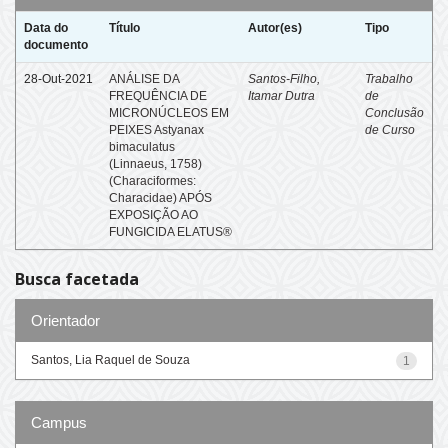
Data do
Título
Autor(es)
Tipo
documento
28-Out-2021
ANÁLISE DA
Santos-Filho,
Trabalho
FREQUÊNCIA DE
Itamar Dutra
de
MICRONÚCLEOS EM
Conclusão
PEIXES Astyanax
de Curso
bimaculatus
(Linnaeus, 1758)
(Characiformes:
Characidae) APÓS
EXPOSIÇÃO AO
FUNGICIDA ELATUS®
Busca facetada
Orientador
Santos, Lia Raquel de Souza
1
Campus