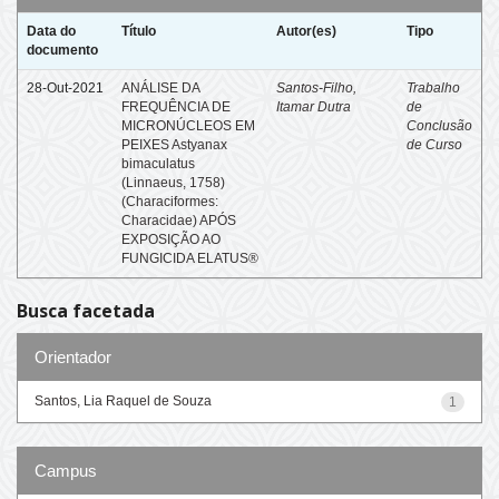
Data do
Título
Autor(es)
Tipo
documento
28-Out-2021
ANÁLISE DA
Santos-Filho,
Trabalho
FREQUÊNCIA DE
Itamar Dutra
de
MICRONÚCLEOS EM
Conclusão
PEIXES Astyanax
de Curso
bimaculatus
(Linnaeus, 1758)
(Characiformes:
Characidae) APÓS
EXPOSIÇÃO AO
FUNGICIDA ELATUS®
Busca facetada
Orientador
Santos, Lia Raquel de Souza
1
Campus