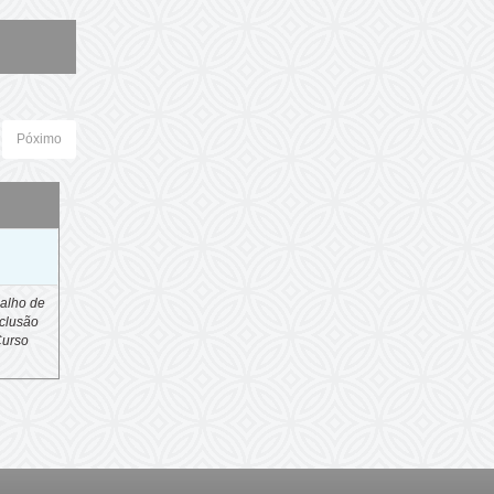
Póximo
o
alho de
clusão
Curso