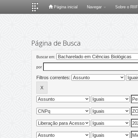
Página inicial
Navegar
Sobre o RII
Skip
navigation
Página de Busca
Buscar em:
por
Filtros correntes: