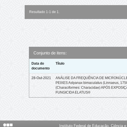
Resultado 1-1 de 1.
Conjunto de itens:
Data do
Título
documento
28-Out-2021
ANÁLISE DA FREQUÊNCIA DE MICRONÚCL
PEIXES Astyanax bimaculatus (Linnaeus, 175
(Characiformes: Characidae) APÓS EXPOSI
FUNGICIDA ELATUS®
Instituto Federal de Educação, Ciência 