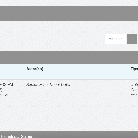
Anterior
1
Autor(es)
Tip
EOS EM
Santos-Filho, Itamar Dutra
Trab
8)
Con
ÇÃO AO
de 
e Tecnologia Goiano