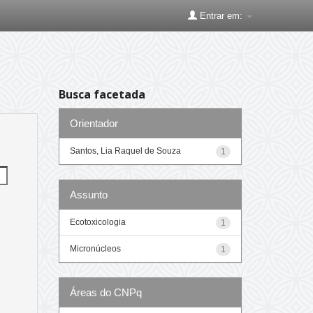
Entrar em:
Busca facetada
Orientador
Santos, Lia Raquel de Souza
1
Assunto
Ecotoxicologia
1
Micronúcleos
1
Áreas do CNPq