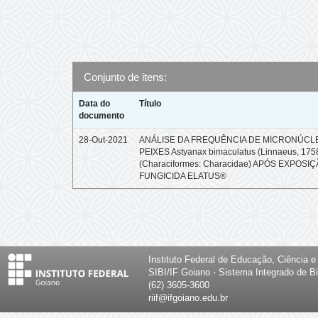
Conjunto de itens:
Data do
Título
documento
28-Out-2021
ANÁLISE DA FREQUÊNCIA DE MICRONÚCL
PEIXES Astyanax bimaculatus (Linnaeus, 175
(Characiformes: Characidae) APÓS EXPOSI
FUNGICIDA ELATUS®
Instituto Federal de Educação, Ciência 
SIBI/IF Goiano - Sistema Integrado de Bi
(62) 3605-3600
riif@ifgoiano.edu.br