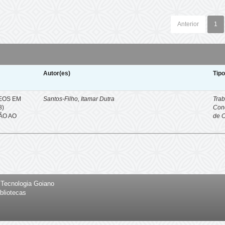
Anterior
1
Autor(es)
Tip
EOS EM
Santos-Filho, Itamar Dutra
Trab
8)
Con
ÇÃO AO
de 
e Tecnologia Goiano
bliotecas