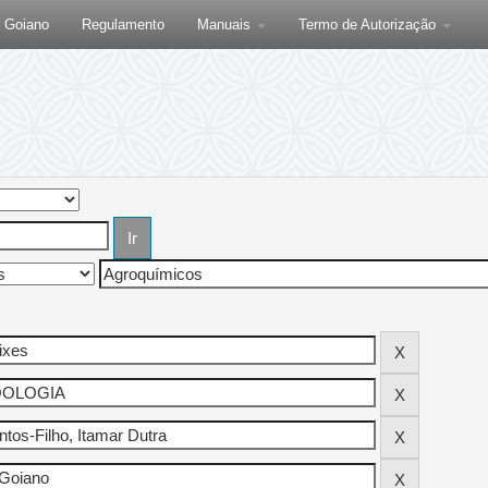
F Goiano
Regulamento
Manuais
Termo de Autorização