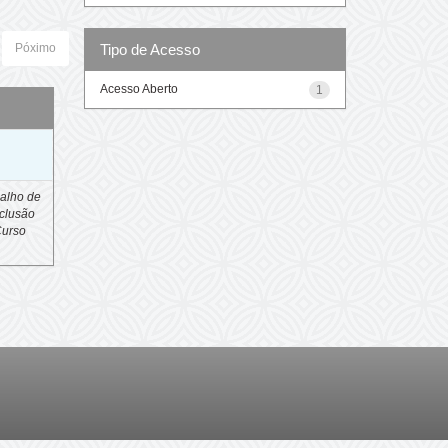
Tipo de Acesso
Póximo
Acesso Aberto
1
o
alho de
clusão
Curso