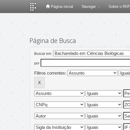
Página inicial
Navegar
Sobre o RII
Skip
navigation
Página de Busca
Buscar em:
por
Filtros correntes: