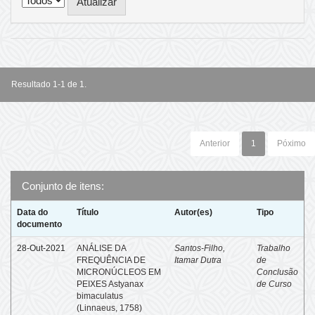
Resultado 1-1 de 1.
Anterior
1
Póximo
Conjunto de itens:
Data do
Título
Autor(es)
Tipo
documento
28-Out-2021
ANÁLISE DA
Santos-Filho,
Trabalho
FREQUÊNCIA DE
Itamar Dutra
de
MICRONÚCLEOS EM
Conclusão
PEIXES Astyanax
de Curso
bimaculatus
(Linnaeus, 1758)