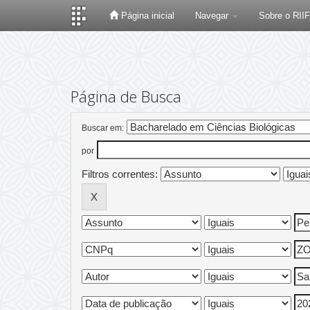
Página inicial
Navegar
Sobre o RII
Skip
navigation
Página de Busca
Buscar em:
por
Filtros correntes: