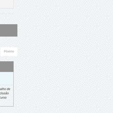
Póximo
o
alho de
clusão
Curso