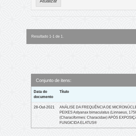
Resultado 1-1 de 1.
Conjunto de itens:
Data do
Título
documento
28-Out-2021
ANÁLISE DA FREQUÊNCIA DE MICRONÚCL
PEIXES Astyanax bimaculatus (Linnaeus, 175
(Characiformes: Characidae) APÓS EXPOSI
FUNGICIDA ELATUS®