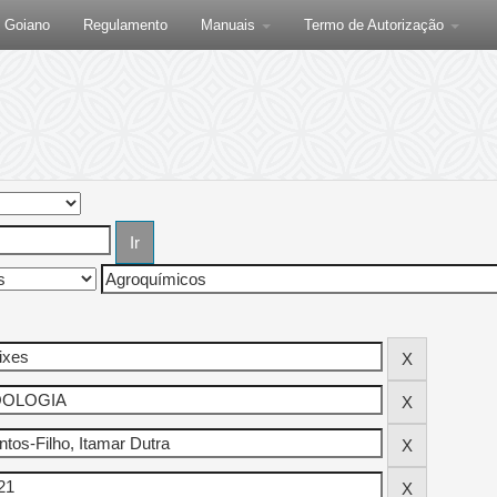
F Goiano
Regulamento
Manuais
Termo de Autorização