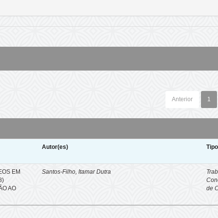
Anterior
1
Autor(es)
Tip
EOS EM
Santos-Filho, Itamar Dutra
Trab
8)
Con
ÇÃO AO
de 