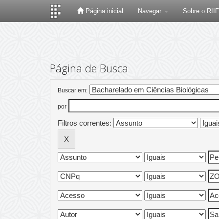
Página inicial
Navegar
Sobre o RII
Skip
navigation
Página de Busca
Buscar em:
por
Filtros correntes: