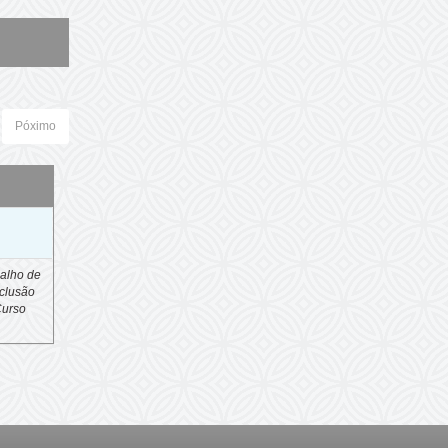
Póximo
o
alho de
clusão
Curso