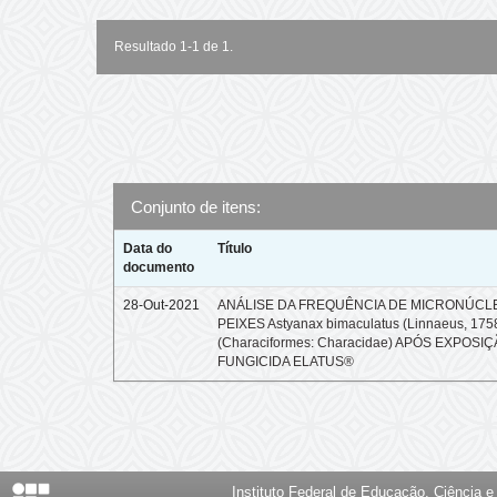
Resultado 1-1 de 1.
Conjunto de itens:
Data do
Título
documento
28-Out-2021
ANÁLISE DA FREQUÊNCIA DE MICRONÚCL
PEIXES Astyanax bimaculatus (Linnaeus, 175
(Characiformes: Characidae) APÓS EXPOSI
FUNGICIDA ELATUS®
Instituto Federal de Educação, Ciência 