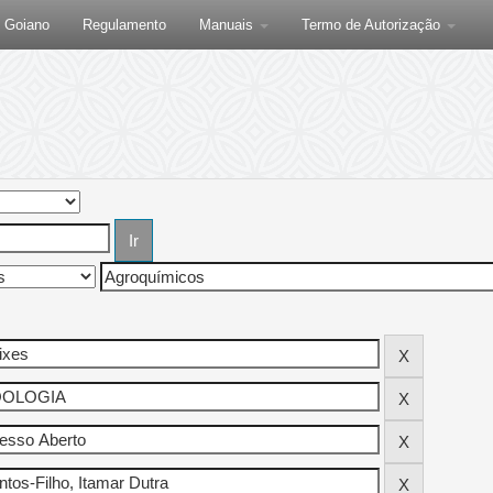
F Goiano
Regulamento
Manuais
Termo de Autorização