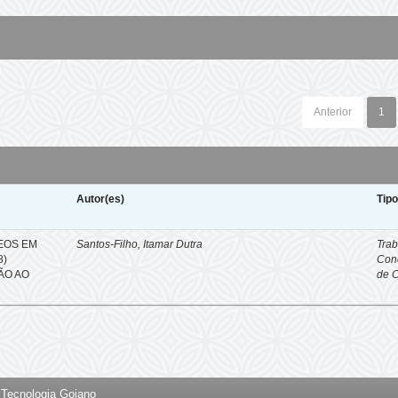
Anterior
1
Autor(es)
Tip
EOS EM
Santos-Filho, Itamar Dutra
Trab
8)
Con
ÇÃO AO
de 
e Tecnologia Goiano