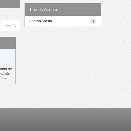
Tipo de Acesso
Acesso Aberto
1
Póximo
o
alho de
clusão
Curso