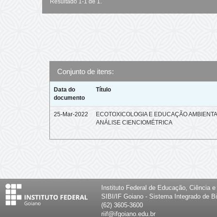
Resultado 1-1 de 1.
Conjunto de itens:
Data do
Título
documento
25-Mar-2022
ECOTOXICOLOGIA E EDUCAÇÃO AMBIENTA
ANÁLISE CIENCIOMÉTRICA
Instituto Federal de Educação, Ciência 
SIBI/IF Goiano - Sistema Integrado de Bi
(62) 3605-3600
riif@ifgoiano.edu.br