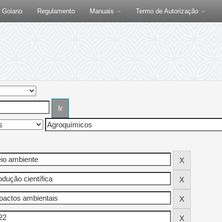
F Goiano
Regulamento
Manuais
Termo de Autorização