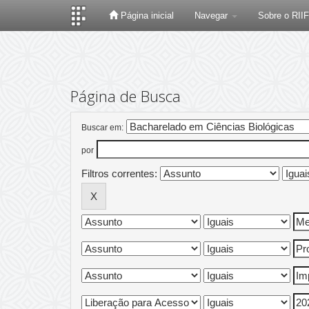
Página inicial
Navegar
Sobre o RII
Skip
navigation
Página de Busca
Buscar em:
por
Filtros correntes: