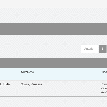
Anterior
1
Autor(es)
Tip
L: UMA
Souza, Vanessa
Trab
Con
de 