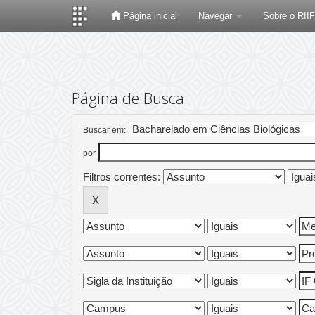
Página inicial
Navegar
Sobre o RII
Skip
navigation
Página de Busca
Buscar em:
por
Filtros correntes: