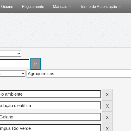
F Goiano
Regulamento
Manuais
Termo de Autorização