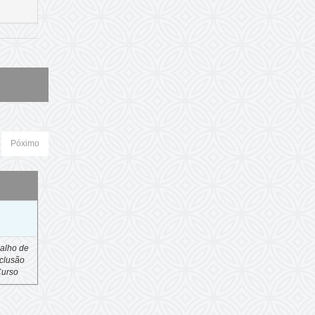
Póximo
o
alho de
clusão
Curso