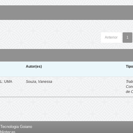
Anterior
1
Autor(es)
Tip
L: UMA
Souza, Vanessa
Trab
Con
de 
e Tecnologia Goiano
bliotecas