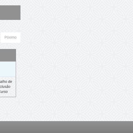
Póximo
o
alho de
clusão
Curso