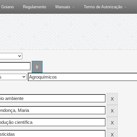
F Goiano
Regulamento
Manuais
Termo de Autorização