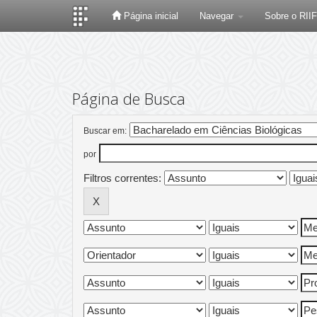
Página inicial
Navegar
Sobre o RII
Skip
navigation
Página de Busca
Buscar em:
por
Filtros correntes: