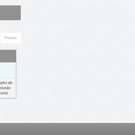
Póximo
o
alho de
clusão
Curso