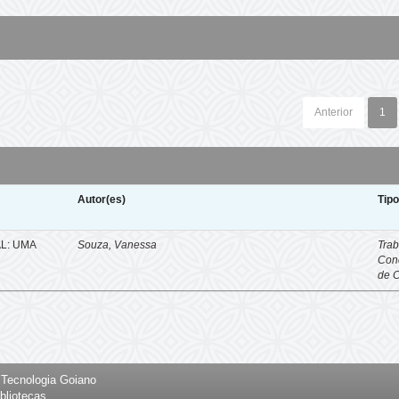
Anterior
1
Autor(es)
Tip
L: UMA
Souza, Vanessa
Trab
Con
de 
e Tecnologia Goiano
bliotecas