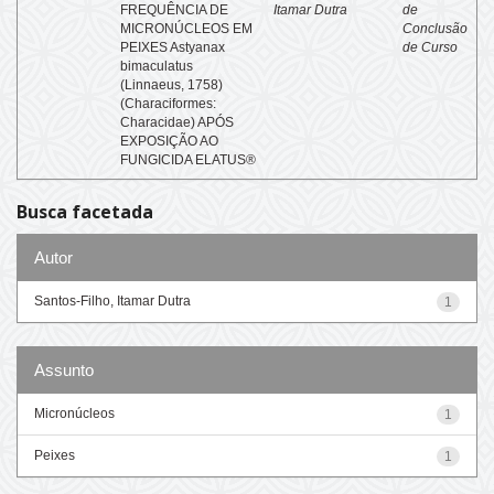
FREQUÊNCIA DE
Itamar Dutra
de
MICRONÚCLEOS EM
Conclusão
PEIXES Astyanax
de Curso
bimaculatus
(Linnaeus, 1758)
(Characiformes:
Characidae) APÓS
EXPOSIÇÃO AO
FUNGICIDA ELATUS®
Busca facetada
Autor
Santos-Filho, Itamar Dutra
1
Assunto
Micronúcleos
1
Peixes
1