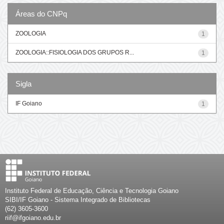
Áreas do CNPq
ZOOLOGIA
1
ZOOLOGIA::FISIOLOGIA DOS GRUPOS R...
1
Sigla
IF Goiano
1
Instituto Federal de Educação, Ciência e Tecnologia Goiano
SIBI/IF Goiano - Sistema Integrado de Bibliotecas
(62) 3605-3600
riif@ifgoiano.edu.br