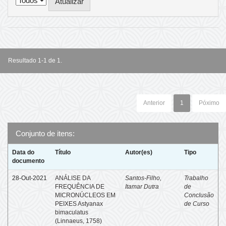
Resultado 1-1 de 1.
Anterior
1
Póximo
Conjunto de itens:
Data do
Título
Autor(es)
Tipo
documento
28-Out-2021
ANÁLISE DA
Santos-Filho,
Trabalho
FREQUÊNCIA DE
Itamar Dutra
de
MICRONÚCLEOS EM
Conclusão
PEIXES Astyanax
de Curso
bimaculatus
(Linnaeus, 1758)