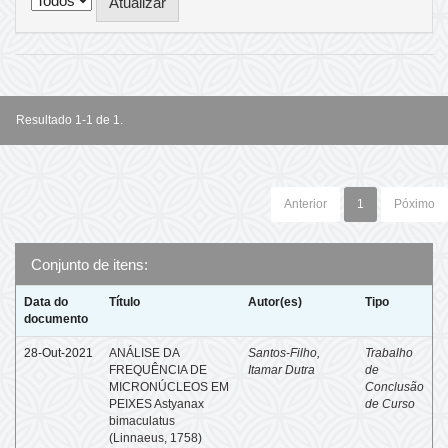
Resultado 1-1 de 1.
Anterior
1
Póximo
Conjunto de itens:
Data do
Título
Autor(es)
Tipo
documento
28-Out-2021
ANÁLISE DA
Santos-Filho,
Trabalho
FREQUÊNCIA DE
Itamar Dutra
de
MICRONÚCLEOS EM
Conclusão
PEIXES Astyanax
de Curso
bimaculatus
(Linnaeus, 1758)