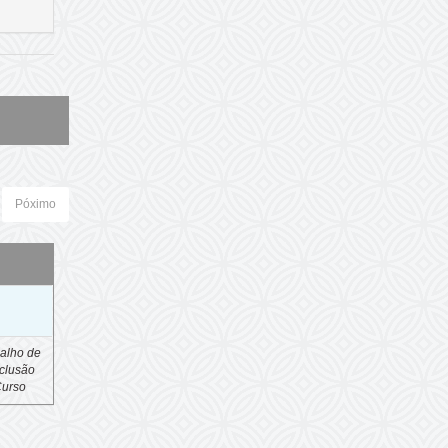
Póximo
o
alho de
clusão
Curso