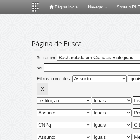
Página inicial
Navegar
Sobre o RII
Skip
navigation
Página de Busca
Buscar em:
por
Filtros correntes: