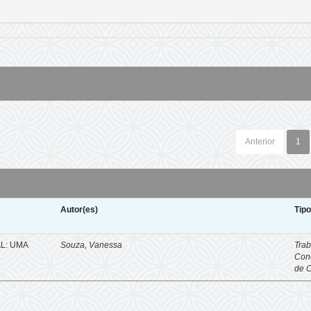
Anterior
1
Autor(es)
Tip
L: UMA
Souza, Vanessa
Trab
Con
de 