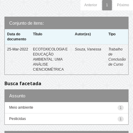
Anterior
1
Póximo
Conjunto de itens:
Data do
Título
Autor(es)
Tipo
documento
25-Mar-2022
ECOTOXICOLOGIA E
Souza, Vanessa
Trabalho
EDUCAÇÃO
de
AMBIENTAL: UMA
Conclusão
ANÁLISE
de Curso
CIENCIOMÉTRICA
Busca facetada
Assunto
Meio ambiente
1
Pesticidas
1