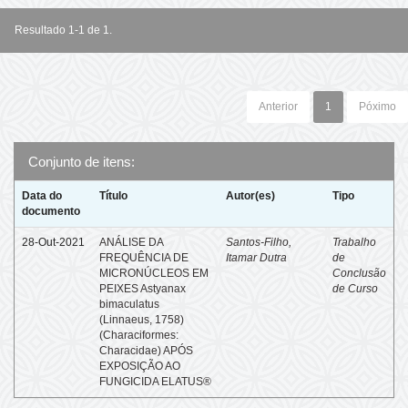
Resultado 1-1 de 1.
Anterior
1
Póximo
Conjunto de itens:
Data do
Título
Autor(es)
Tipo
documento
28-Out-2021
ANÁLISE DA
Santos-Filho,
Trabalho
FREQUÊNCIA DE
Itamar Dutra
de
MICRONÚCLEOS EM
Conclusão
PEIXES Astyanax
de Curso
bimaculatus
(Linnaeus, 1758)
(Characiformes:
Characidae) APÓS
EXPOSIÇÃO AO
FUNGICIDA ELATUS®