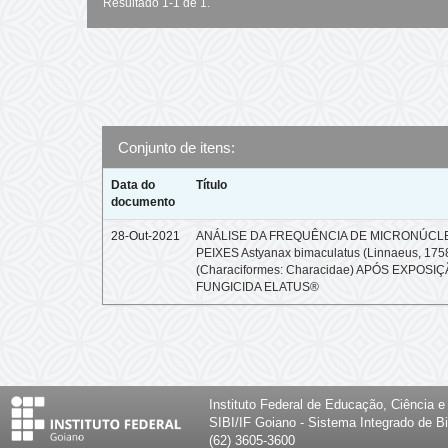
Resultado 1-1 de 1.
Conjunto de itens:
Data do
Título
documento
28-Out-2021
ANÁLISE DA FREQUÊNCIA DE MICRONÚCL
PEIXES Astyanax bimaculatus (Linnaeus, 175
(Characiformes: Characidae) APÓS EXPOSI
FUNGICIDA ELATUS®
Instituto Federal de Educação, Ciência 
SIBI/IF Goiano - Sistema Integrado de Bi
(62) 3605-3600