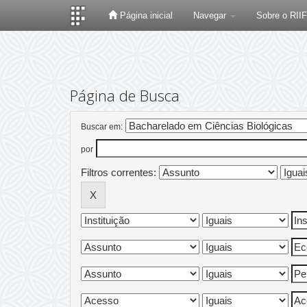
Página inicial
Navegar
Sobre o RII
Skip
navigation
Página de Busca
Buscar em:
por
Filtros correntes: