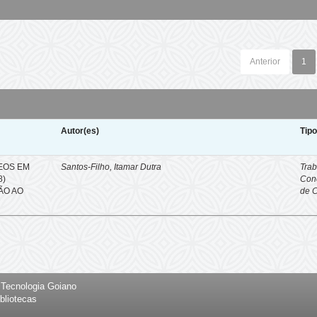
Anterior
1
Autor(es)
Tip
EOS EM
Santos-Filho, Itamar Dutra
Trab
8)
Con
ÇÃO AO
de 
e Tecnologia Goiano
bliotecas