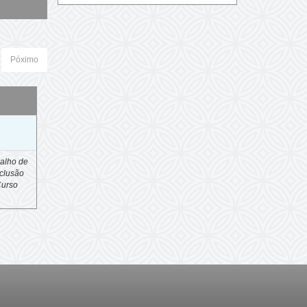
Póximo
o
alho de
clusão
Curso