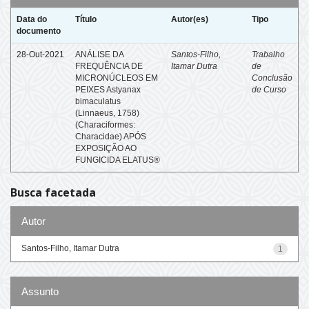
Data do
Título
Autor(es)
Tipo
documento
28-Out-2021
ANÁLISE DA
Santos-Filho,
Trabalho
FREQUÊNCIA DE
Itamar Dutra
de
MICRONÚCLEOS EM
Conclusão
PEIXES Astyanax
de Curso
bimaculatus
(Linnaeus, 1758)
(Characiformes:
Characidae) APÓS
EXPOSIÇÃO AO
FUNGICIDA ELATUS®
Busca facetada
Autor
Santos-Filho, Itamar Dutra
1
Assunto