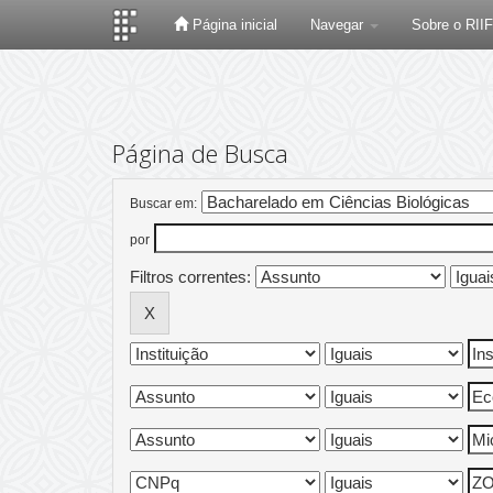
Página inicial
Navegar
Sobre o RII
Skip
navigation
Página de Busca
Buscar em:
por
Filtros correntes: