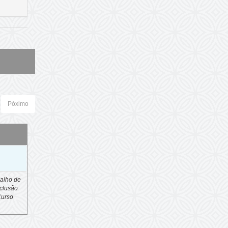
Póximo
o
alho de
clusão
Curso