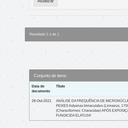
Resultado 1-1 de 1.
Conjunto de itens:
Data do
Título
documento
28-Out-2021
ANÁLISE DA FREQUÊNCIA DE MICRONÚCL
PEIXES Astyanax bimaculatus (Linnaeus, 175
(Characiformes: Characidae) APÓS EXPOSI
FUNGICIDA ELATUS®