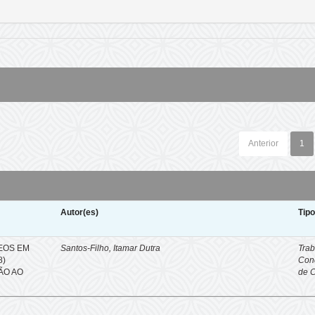
Anterior
1
Autor(es)
Tip
EOS EM
Santos-Filho, Itamar Dutra
Trab
8)
Con
ÇÃO AO
de 