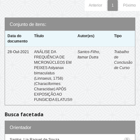
Anterior
1
Póximo
Conjunto de itens:
Data do
Título
Autor(es)
Tipo
documento
28-Out-2021
ANÁLISE DA
Santos-Filho,
Trabalho
FREQUÊNCIA DE
Itamar Dutra
de
MICRONÚCLEOS EM
Conclusão
PEIXES Astyanax
de Curso
bimaculatus
(Linnaeus, 1758)
(Characiformes:
Characidae) APÓS
EXPOSIÇÃO AO
FUNGICIDA ELATUS®
Busca facetada
Orientador
Santos, Lia Raquel de Souza
1