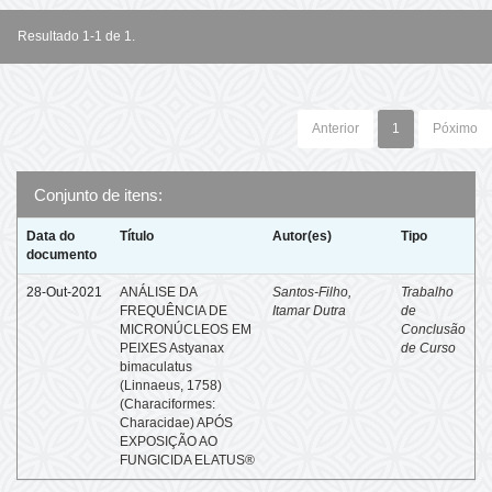
Resultado 1-1 de 1.
Anterior
1
Póximo
Conjunto de itens:
Data do
Título
Autor(es)
Tipo
documento
28-Out-2021
ANÁLISE DA
Santos-Filho,
Trabalho
FREQUÊNCIA DE
Itamar Dutra
de
MICRONÚCLEOS EM
Conclusão
PEIXES Astyanax
de Curso
bimaculatus
(Linnaeus, 1758)
(Characiformes:
Characidae) APÓS
EXPOSIÇÃO AO
FUNGICIDA ELATUS®