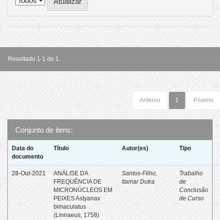
Resultado 1-1 de 1.
Anterior
1
Póximo
Conjunto de itens:
Data do
Título
Autor(es)
Tipo
documento
28-Out-2021
ANÁLISE DA
Santos-Filho,
Trabalho
FREQUÊNCIA DE
Itamar Dutra
de
MICRONÚCLEOS EM
Conclusão
PEIXES Astyanax
de Curso
bimaculatus
(Linnaeus, 1758)