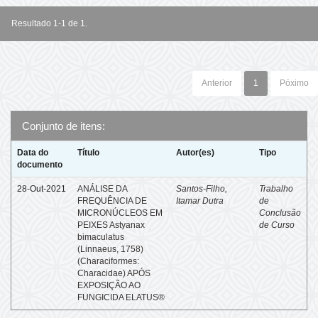
Resultado 1-1 de 1.
Anterior
1
Póximo
Conjunto de itens:
Data do
Título
Autor(es)
Tipo
documento
28-Out-2021
ANÁLISE DA
Santos-Filho,
Trabalho
FREQUÊNCIA DE
Itamar Dutra
de
MICRONÚCLEOS EM
Conclusão
PEIXES Astyanax
de Curso
bimaculatus
(Linnaeus, 1758)
(Characiformes:
Characidae) APÓS
EXPOSIÇÃO AO
FUNGICIDA ELATUS®