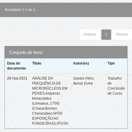
Resultado 1-1 de 1.
Anterior
1
Póximo
Conjunto de itens:
Data do
Título
Autor(es)
Tipo
documento
28-Out-2021
ANÁLISE DA
Santos-Filho,
Trabalho
FREQUÊNCIA DE
Itamar Dutra
de
MICRONÚCLEOS EM
Conclusão
PEIXES Astyanax
de Curso
bimaculatus
(Linnaeus, 1758)
(Characiformes:
Characidae) APÓS
EXPOSIÇÃO AO
FUNGICIDA ELATUS®