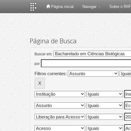
Página inicial
Navegar
Sobre o RII
Skip
navigation
Página de Busca
Buscar em:
por
Filtros correntes: