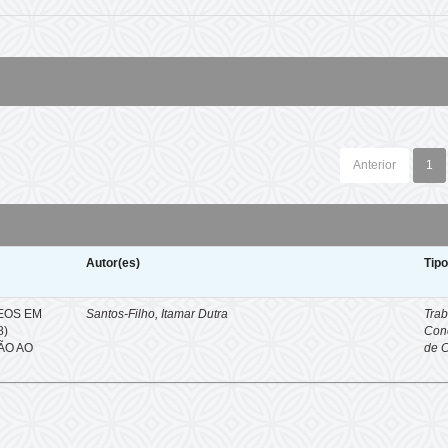
Anterior
1
Autor(es)
Tip
EOS EM
Santos-Filho, Itamar Dutra
Trab
8)
Con
ÇÃO AO
de 