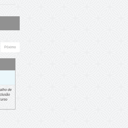
Póximo
o
alho de
clusão
Curso