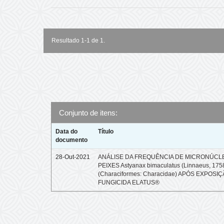
Resultado 1-1 de 1.
Conjunto de itens:
Data do
Título
documento
28-Out-2021
ANÁLISE DA FREQUÊNCIA DE MICRONÚCL
PEIXES Astyanax bimaculatus (Linnaeus, 175
(Characiformes: Characidae) APÓS EXPOSI
FUNGICIDA ELATUS®