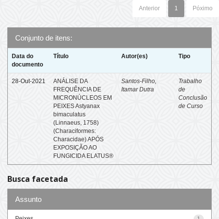
Anterior
1
Póximo
Conjunto de itens:
Data do
Título
Autor(es)
Tipo
documento
28-Out-2021
ANÁLISE DA
Santos-Filho,
Trabalho
FREQUÊNCIA DE
Itamar Dutra
de
MICRONÚCLEOS EM
Conclusão
PEIXES Astyanax
de Curso
bimaculatus
(Linnaeus, 1758)
(Characiformes:
Characidae) APÓS
EXPOSIÇÃO AO
FUNGICIDA ELATUS®
Busca facetada
Assunto
Peixes
1