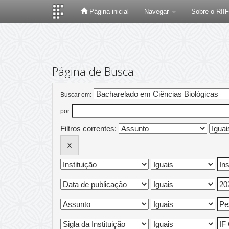
Página inicial
Navegar
Sobre o RII
Skip
navigation
Página de Busca
Buscar em:
por
Filtros correntes: