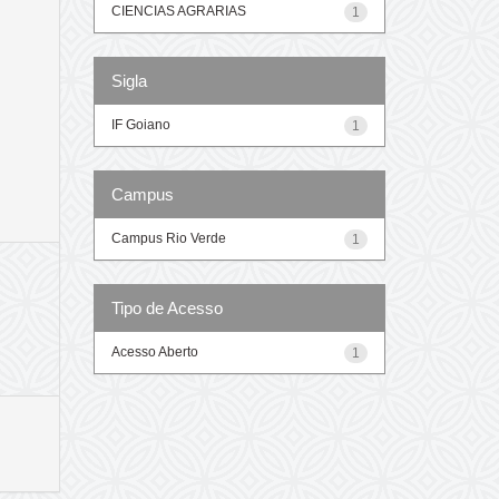
CIENCIAS AGRARIAS
1
Sigla
IF Goiano
1
Campus
Campus Rio Verde
1
Tipo de Acesso
Acesso Aberto
1