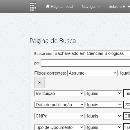
Página inicial
Navegar
Sobre o RII
Skip
navigation
Página de Busca
Buscar em:
por
Filtros correntes: