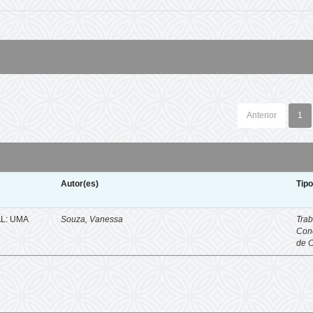
Anterior
1
Autor(es)
Tip
L: UMA
Souza, Vanessa
Trab
Con
de 