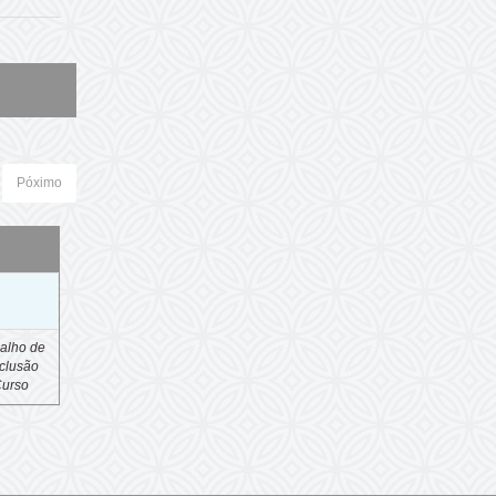
Póximo
o
alho de
clusão
Curso