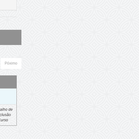
Póximo
o
alho de
clusão
Curso