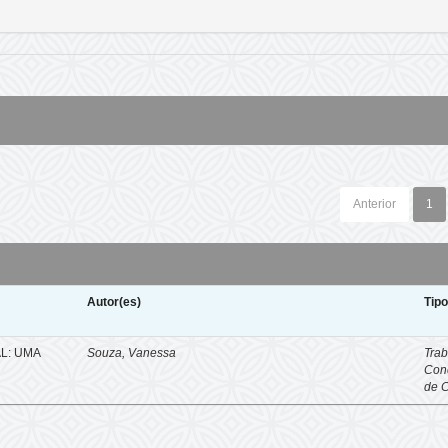
Anterior
1
Autor(es)
Tip
L: UMA
Souza, Vanessa
Trab
Con
de 