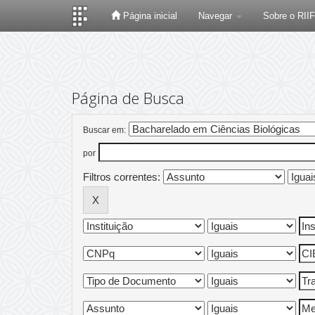
Página inicial
Navegar
Sobre o RII
Skip
navigation
Página de Busca
Buscar em:
por
Filtros correntes: