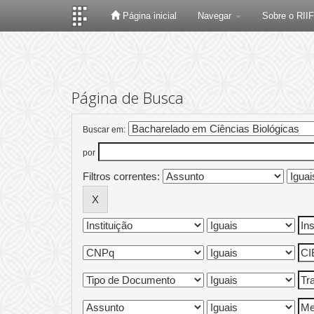
Página inicial
Navegar
Sobre o RII
Skip
navigation
Página de Busca
Buscar em:
por
Filtros correntes: