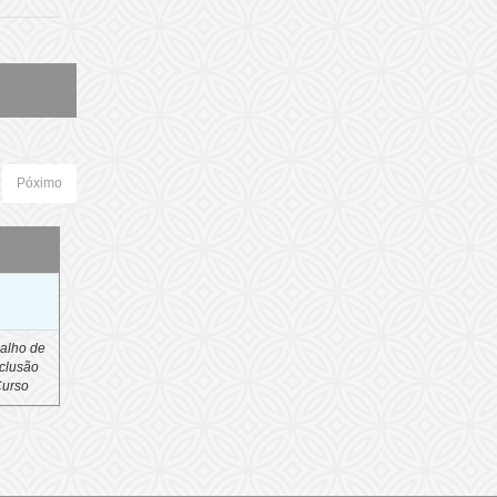
Póximo
o
alho de
clusão
Curso