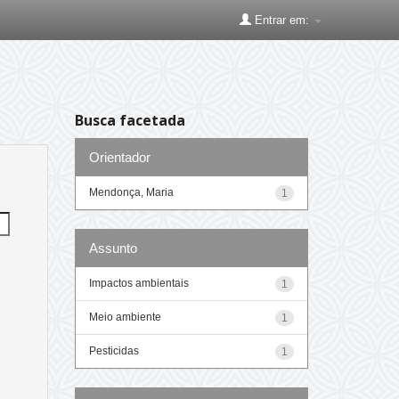
Entrar em:
Busca facetada
Orientador
Mendonça, Maria
1
Assunto
Impactos ambientais
1
Meio ambiente
1
Pesticidas
1