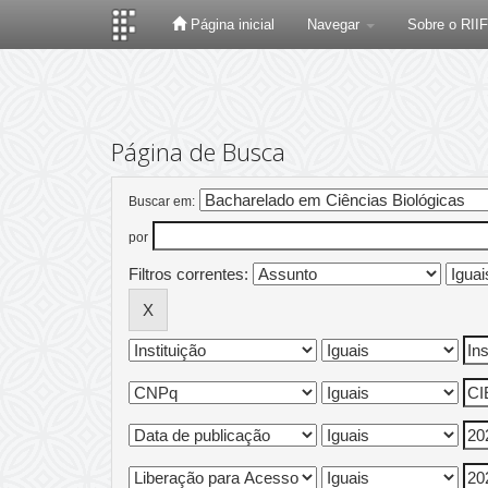
Página inicial
Navegar
Sobre o RII
Skip
navigation
Página de Busca
Buscar em:
por
Filtros correntes: