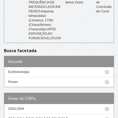
FREQUÊNCIA DE
Itamar Dutra
de
MICRONÚCLEOS EM
Conclusão
PEIXES Astyanax
de Curso
bimaculatus
(Linnaeus, 1758)
(Characiformes:
Characidae) APÓS
EXPOSIÇÃO AO
FUNGICIDA ELATUS®
Busca facetada
Assunto
Ecotoxicologia
1
Peixes
1
Áreas do CNPq
ZOOLOGIA
1