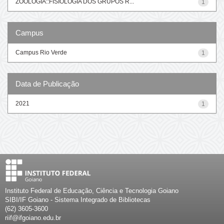
ZOOLOGIA::FISIOLOGIA DOS GRUPOS R...
1
Campus
Campus Rio Verde
1
Data de Publicação
2021
1
Instituto Federal de Educação, Ciência e Tecnologia Goiano
SIBI/IF Goiano - Sistema Integrado de Bibliotecas
(62) 3605-3600
riif@ifgoiano.edu.br