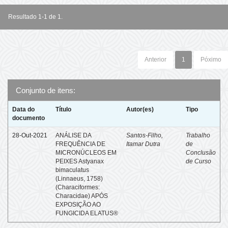
Resultado 1-1 de 1.
Anterior
1
Póximo
Conjunto de itens:
Data do
Título
Autor(es)
Tipo
documento
28-Out-2021
ANÁLISE DA
Santos-Filho,
Trabalho
FREQUÊNCIA DE
Itamar Dutra
de
MICRONÚCLEOS EM
Conclusão
PEIXES Astyanax
de Curso
bimaculatus
(Linnaeus, 1758)
(Characiformes:
Characidae) APÓS
EXPOSIÇÃO AO
FUNGICIDA ELATUS®