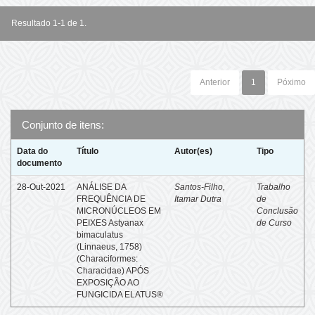
Resultado 1-1 de 1.
Anterior
1
Póximo
Conjunto de itens:
Data do
Título
Autor(es)
Tipo
documento
28-Out-2021
ANÁLISE DA
Santos-Filho,
Trabalho
FREQUÊNCIA DE
Itamar Dutra
de
MICRONÚCLEOS EM
Conclusão
PEIXES Astyanax
de Curso
bimaculatus
(Linnaeus, 1758)
(Characiformes:
Characidae) APÓS
EXPOSIÇÃO AO
FUNGICIDA ELATUS®