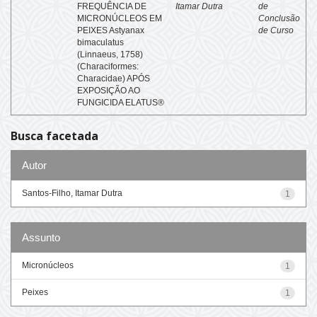
FREQUÊNCIA DE
Itamar Dutra
de
MICRONÚCLEOS EM
Conclusão
PEIXES Astyanax
de Curso
bimaculatus
(Linnaeus, 1758)
(Characiformes:
Characidae) APÓS
EXPOSIÇÃO AO
FUNGICIDA ELATUS®
Busca facetada
Autor
Santos-Filho, Itamar Dutra
1
Assunto
Micronúcleos
1
Peixes
1