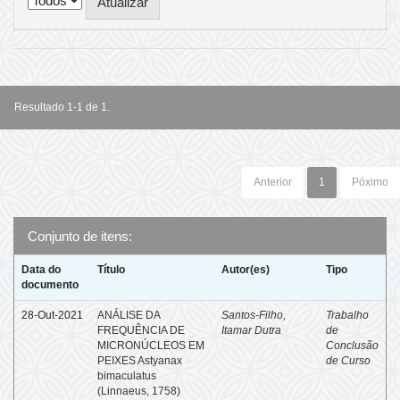
Resultado 1-1 de 1.
Anterior
1
Póximo
Conjunto de itens:
Data do
Título
Autor(es)
Tipo
documento
28-Out-2021
ANÁLISE DA
Santos-Filho,
Trabalho
FREQUÊNCIA DE
Itamar Dutra
de
MICRONÚCLEOS EM
Conclusão
PEIXES Astyanax
de Curso
bimaculatus
(Linnaeus, 1758)