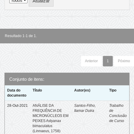
Resultado 1-1 de 1.
Anterior
1
Póximo
Conjunto de itens:
Data do
Título
Autor(es)
Tipo
documento
28-Out-2021
ANÁLISE DA
Santos-Filho,
Trabalho
FREQUÊNCIA DE
Itamar Dutra
de
MICRONÚCLEOS EM
Conclusão
PEIXES Astyanax
de Curso
bimaculatus
(Linnaeus, 1758)