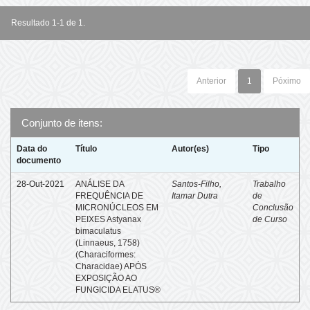
Resultado 1-1 de 1.
Anterior
1
Póximo
Conjunto de itens:
Data do
Título
Autor(es)
Tipo
documento
28-Out-2021
ANÁLISE DA
Santos-Filho,
Trabalho
FREQUÊNCIA DE
Itamar Dutra
de
MICRONÚCLEOS EM
Conclusão
PEIXES Astyanax
de Curso
bimaculatus
(Linnaeus, 1758)
(Characiformes:
Characidae) APÓS
EXPOSIÇÃO AO
FUNGICIDA ELATUS®