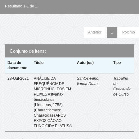
Resultado 1-1 de 1.
Anterior
1
Póximo
Conjunto de itens:
Data do
Título
Autor(es)
Tipo
documento
28-Out-2021
ANÁLISE DA
Santos-Filho,
Trabalho
FREQUÊNCIA DE
Itamar Dutra
de
MICRONÚCLEOS EM
Conclusão
PEIXES Astyanax
de Curso
bimaculatus
(Linnaeus, 1758)
(Characiformes:
Characidae) APÓS
EXPOSIÇÃO AO
FUNGICIDA ELATUS®