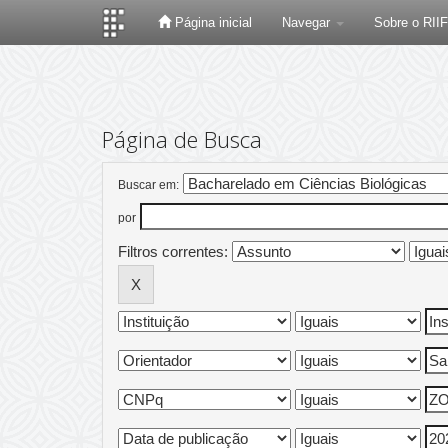
Página inicial
Navegar
Sobre o RII
Skip
navigation
Página de Busca
Buscar em:
por
Filtros correntes: