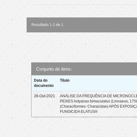
Resultado 1-1 de 1.
Conjunto de itens:
Data do
Título
documento
28-Out-2021
ANÁLISE DA FREQUÊNCIA DE MICRONÚCL
PEIXES Astyanax bimaculatus (Linnaeus, 175
(Characiformes: Characidae) APÓS EXPOSI
FUNGICIDA ELATUS®