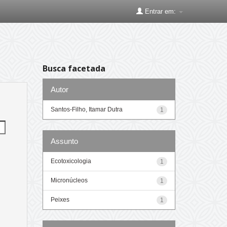
Entrar em:
Busca facetada
Autor
Santos-Filho, Itamar Dutra
1
Assunto
Ecotoxicologia
1
Micronúcleos
1
Peixes
1