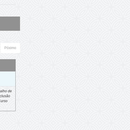
Póximo
o
alho de
clusão
Curso