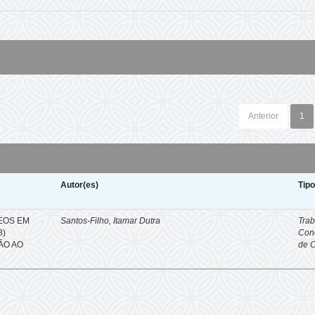
Anterior
1
Autor(es)
Tip
EOS EM
Santos-Filho, Itamar Dutra
Trab
8)
Con
ÇÃO AO
de 