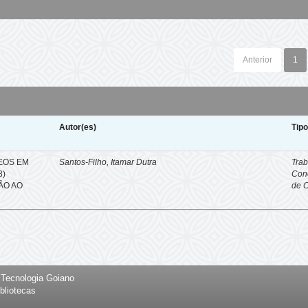
Anterior
1
Autor(es)
Tip
EOS EM
Santos-Filho, Itamar Dutra
Trab
8)
Con
ÇÃO AO
de 
e Tecnologia Goiano
bliotecas