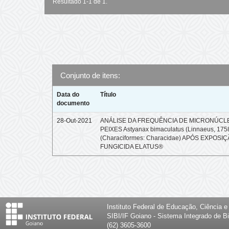
Resultado 1-1 de 1.
Conjunto de itens:
Data do
Título
documento
28-Out-2021
ANÁLISE DA FREQUÊNCIA DE MICRONÚCL
PEIXES Astyanax bimaculatus (Linnaeus, 175
(Characiformes: Characidae) APÓS EXPOSI
FUNGICIDA ELATUS®
Instituto Federal de Educação, Ciência 
SIBI/IF Goiano - Sistema Integrado de Bi
(62) 3605-3600