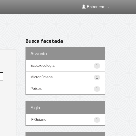
Entrar em:
Busca facetada
Assunto
Ecotoxicologia
1
Micronúcleos
1
Peixes
1
Sigla
IF Goiano
1