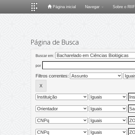
Página inicial
Navegar
Sobre o RII
Skip
navigation
Página de Busca
Buscar em:
por
Filtros correntes: