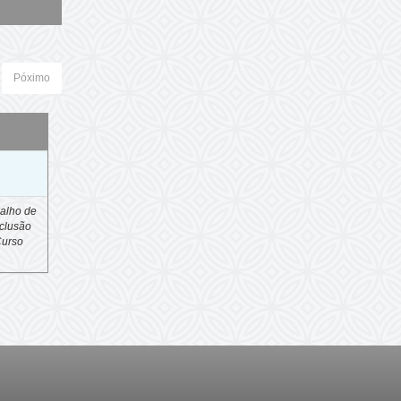
Póximo
o
alho de
clusão
Curso