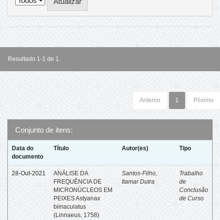
Resultado 1-1 de 1.
Anterior
1
Póximo
Conjunto de itens:
Data do
Título
Autor(es)
Tipo
documento
28-Out-2021
ANÁLISE DA
Santos-Filho,
Trabalho
FREQUÊNCIA DE
Itamar Dutra
de
MICRONÚCLEOS EM
Conclusão
PEIXES Astyanax
de Curso
bimaculatus
(Linnaeus, 1758)