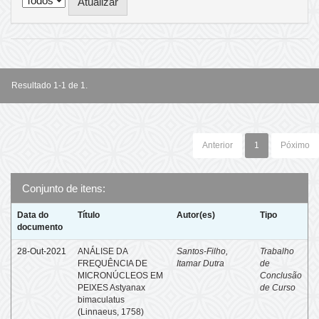
Resultado 1-1 de 1.
Anterior
1
Póximo
Conjunto de itens:
Data do
Título
Autor(es)
Tipo
documento
28-Out-2021
ANÁLISE DA
Santos-Filho,
Trabalho
FREQUÊNCIA DE
Itamar Dutra
de
MICRONÚCLEOS EM
Conclusão
PEIXES Astyanax
de Curso
bimaculatus
(Linnaeus, 1758)