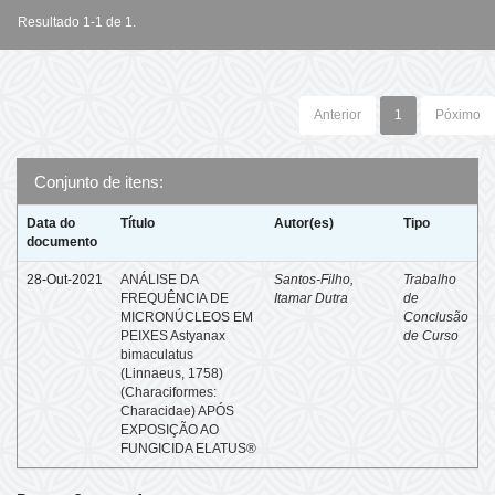
Resultado 1-1 de 1.
Anterior
1
Póximo
Conjunto de itens:
Data do
Título
Autor(es)
Tipo
documento
28-Out-2021
ANÁLISE DA
Santos-Filho,
Trabalho
FREQUÊNCIA DE
Itamar Dutra
de
MICRONÚCLEOS EM
Conclusão
PEIXES Astyanax
de Curso
bimaculatus
(Linnaeus, 1758)
(Characiformes:
Characidae) APÓS
EXPOSIÇÃO AO
FUNGICIDA ELATUS®