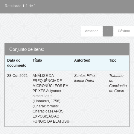
Resultado 1-1 de 1.
Anterior
1
Póximo
Conjunto de itens:
Data do
Título
Autor(es)
Tipo
documento
28-Out-2021
ANÁLISE DA
Santos-Filho,
Trabalho
FREQUÊNCIA DE
Itamar Dutra
de
MICRONÚCLEOS EM
Conclusão
PEIXES Astyanax
de Curso
bimaculatus
(Linnaeus, 1758)
(Characiformes:
Characidae) APÓS
EXPOSIÇÃO AO
FUNGICIDA ELATUS®