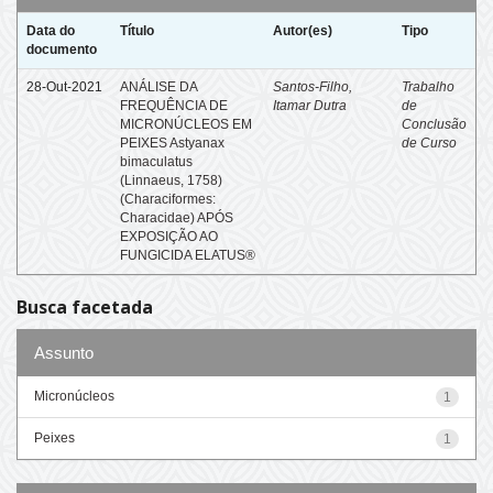
Data do
Título
Autor(es)
Tipo
documento
28-Out-2021
ANÁLISE DA
Santos-Filho,
Trabalho
FREQUÊNCIA DE
Itamar Dutra
de
MICRONÚCLEOS EM
Conclusão
PEIXES Astyanax
de Curso
bimaculatus
(Linnaeus, 1758)
(Characiformes:
Characidae) APÓS
EXPOSIÇÃO AO
FUNGICIDA ELATUS®
Busca facetada
Assunto
Micronúcleos
1
Peixes
1