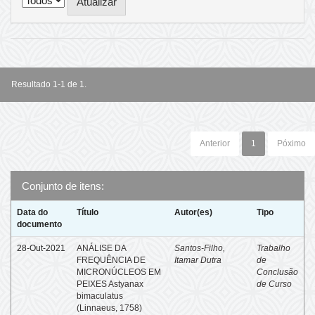
Resultado 1-1 de 1.
Anterior
1
Póximo
Conjunto de itens:
Data do
Título
Autor(es)
Tipo
documento
28-Out-2021
ANÁLISE DA
Santos-Filho,
Trabalho
FREQUÊNCIA DE
Itamar Dutra
de
MICRONÚCLEOS EM
Conclusão
PEIXES Astyanax
de Curso
bimaculatus
(Linnaeus, 1758)